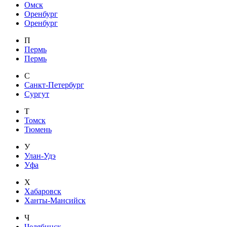
Омск
Оренбург
Оренбург
П
Пермь
Пермь
С
Санкт-Петербург
Сургут
Т
Томск
Тюмень
У
Улан-Удэ
Уфа
Х
Хабаровск
Ханты-Мансийск
Ч
Челябинск