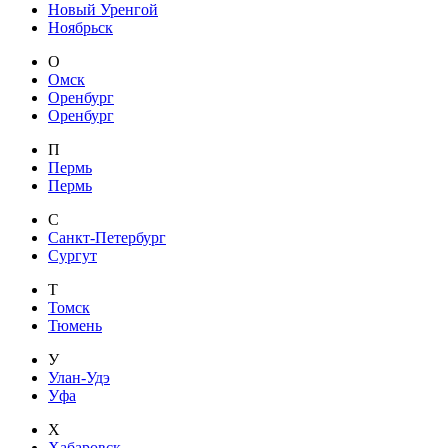
Новый Уренгой
Ноябрьск
О
Омск
Оренбург
Оренбург
П
Пермь
Пермь
С
Санкт-Петербург
Сургут
Т
Томск
Тюмень
У
Улан-Удэ
Уфа
Х
Хабаровск