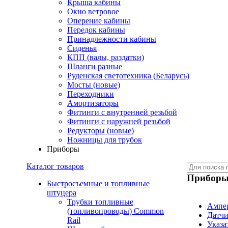
Крыша кабины
Окно ветровое
Оперение кабины
Передок кабины
Принадлежности кабины
Сиденья
КПП (валы, раздатки)
Шланги разные
Руденская светотехника (Беларусь)
Мосты (новые)
Переходники
Амортизаторы
Фитинги с внутренней резьбой
Фитинги с наружней резьбой
Редукторы (новые)
Ножницы для трубок
Приборы
Каталог товаров
Прибор
Быстросъемные и топливные
штуцера
Трубки топливные
Ампе
(топливопроводы) Common
Датч
Rail
Указа