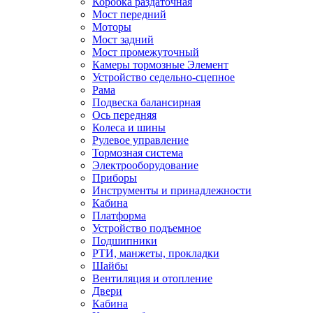
Коробка раздаточная
Мост передний
Моторы
Мост задний
Мост промежуточный
Камеры тормозные Элемент
Устройство седельно-сцепное
Рама
Подвеска балансирная
Ось передняя
Колеса и шины
Рулевое управление
Тормозная система
Электрооборудование
Приборы
Инструменты и принадлежности
Кабина
Платформа
Устройство подъемное
Подшипники
РТИ, манжеты, прокладки
Шайбы
Вентиляция и отопление
Двери
Кабина