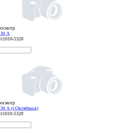
росмотр
 30 А
811010-5320
росмотр
30 А (г.Октябрьск)
811010-5320