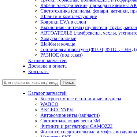
Кабели электрические, провода и клеммы А
Светотехника (сигналы, фонари, датчики, пр
Шланги и комплектующие
Коврики EVA в салон
Выхлопная система (глушители, трубы, метал
АВТОАТЕЛЬЕ (ламбрекены, чехлы, утеплите
Хомуты силовые
Шайбы и кольца
Топливная аппаратура (ФГОТ, ФТОТ, ТННД)
РАЗНОЕ (под заказ)
Каталог запчастей
Доставка и оплата
Контакты
Каталог запчастей
Быстросъемные и топливные штуцера
WABCO
АКСЕССУАРЫ
Автокомпоненты (запчасти)
Светоотражающая лента 3М
Фитинги и регуляторы CAMOZZI
Фитинги соединительные и муфты воздушны