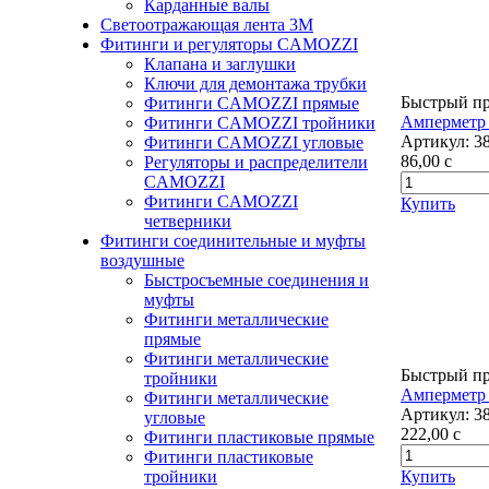
Карданные валы
Светоотражающая лента 3М
Фитинги и регуляторы CAMOZZI
Клапана и заглушки
Ключи для демонтажа трубки
Быстрый п
Фитинги CAMOZZI прямые
Амперметр
Фитинги CAMOZZI тройники
Артикул:
3
Фитинги CAMOZZI угловые
86,00
c
Регуляторы и распределители
CAMOZZI
Фитинги CAMOZZI
Купить
четверники
Фитинги соединительные и муфты
воздушные
Быстросъемные соединения и
муфты
Фитинги металлические
прямые
Фитинги металлические
Быстрый п
тройники
Амперметр 
Фитинги металлические
Артикул:
3
угловые
222,00
c
Фитинги пластиковые прямые
Фитинги пластиковые
Купить
тройники