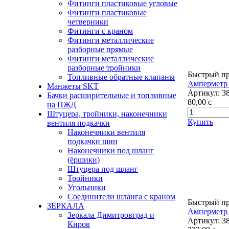
Фитинги пластиковые угловые
Фитинги пластиковые
четверники
Фитинги с краном
Фитинги металлические
разборные прямые
Фитинги металлические
разборные тройники
Быстрый п
Топливные обратные клапаны
Амперметр
Манжеты SKT
Артикул:
3
Бачки расширительные и топливные
80,00
c
на ПЖД
Штуцера, тройники, наконечники
Купить
вентиля подкачки
Наконечники вентиля
подкачки шин
Наконечники под шланг
(ёршики)
Штуцера под шланг
Тройники
Угольники
Соединители шланга с краном
Быстрый п
ЗЕРКАЛА
Амперметр 
Зеркала Димитровград и
Артикул:
3
Киров