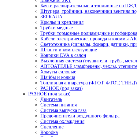
Манжеты SKT
Бачки расширительные и топливные на ПЖД
Штуцера, тройники, наконечники вентиля по
ЗЕРКАЛА
Крылья и крепления
Трубки медные
Трубки тормозные полиамидные и гофриров
Кабели электрические, провода и клеммы А
Светотехника (сигналы, фонари, датчики, пр
Шланги и комплектующие
Коврики EVA в салон
Выхлопная система (глушители, трубы, метал
АВТОАТЕЛЬЕ (ламбрекены, чехлы, утеплите
Хомуты силовые
Шайбы и кольца
Топливная аппаратура (ФГОТ, ФТОТ, ТННД)
РАЗНОЕ (под заказ)
РАЗНОЕ (под заказ)
Двигатель
Система питания
Система выпуска газа
Предочистители воздушного фильтра
Система охлаждения
Сцепление
Коробка