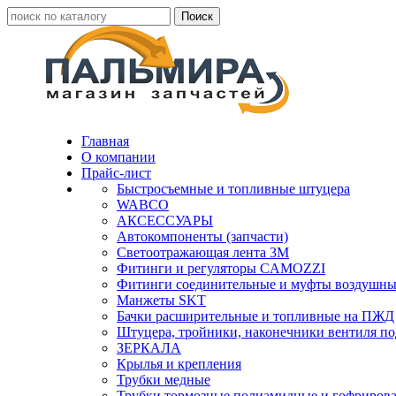
Главная
О компании
Прайс-лист
Быстросъемные и топливные штуцера
WABCO
АКСЕССУАРЫ
Автокомпоненты (запчасти)
Светоотражающая лента 3М
Фитинги и регуляторы CAMOZZI
Фитинги соединительные и муфты воздушны
Манжеты SKT
Бачки расширительные и топливные на ПЖД
Штуцера, тройники, наконечники вентиля по
ЗЕРКАЛА
Крылья и крепления
Трубки медные
Трубки тормозные полиамидные и гофриров