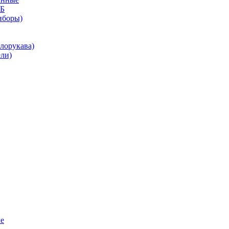
КБ
иборы)
лорукава)
ли)
е