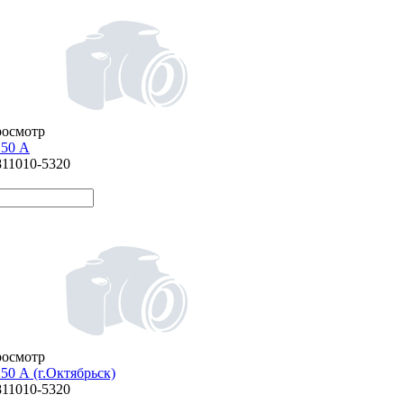
росмотр
 50 А
811010-5320
росмотр
50 А (г.Октябрьск)
811010-5320