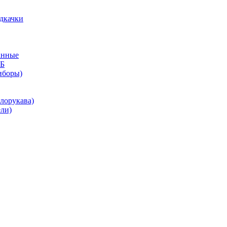
дкачки
анные
КБ
иборы)
лорукава)
ли)