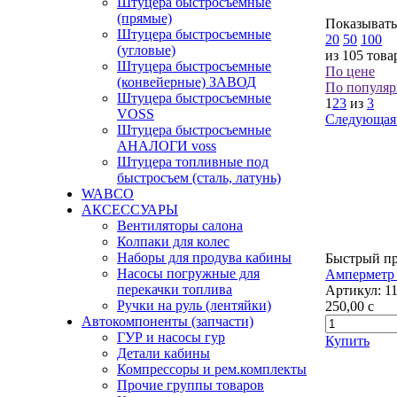
Штуцера быстросъемные
(прямые)
Показывать
Штуцера быстросъемные
20
50
100
(угловые)
из 105 това
Штуцера быстросъемные
По цене
(конвейерные) ЗАВОД
По популяр
Штуцера быстросъемные
1
2
3
из
3
VOSS
Следующая
Штуцера быстросъемные
АНАЛОГИ voss
Штуцера топливные под
быстросъем (сталь, латунь)
WABCO
АКСЕССУАРЫ
Вентиляторы салона
Колпаки для колес
Наборы для продува кабины
Быстрый п
Насосы погружные для
Амперметр 
перекачки топлива
Артикул:
1
Ручки на руль (лентяйки)
250,00
c
Автокомпоненты (запчасти)
ГУР и насосы гур
Купить
Детали кабины
Компрессоры и рем.комплекты
Прочие группы товаров