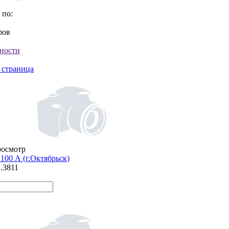
 по:
ров
ности
 страница
росмотр
100 А (г.Октябрьск)
1.3811