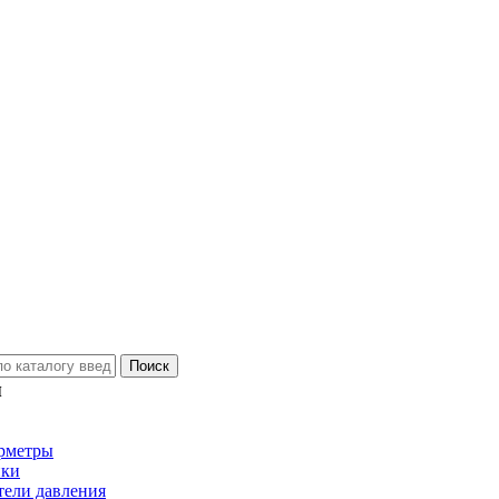
ы
рметры
ики
тели давления