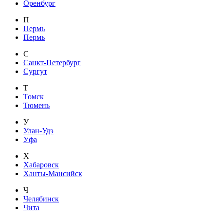
Оренбург
П
Пермь
Пермь
С
Санкт-Петербург
Сургут
Т
Томск
Тюмень
У
Улан-Удэ
Уфа
Х
Хабаровск
Ханты-Мансийск
Ч
Челябинск
Чита