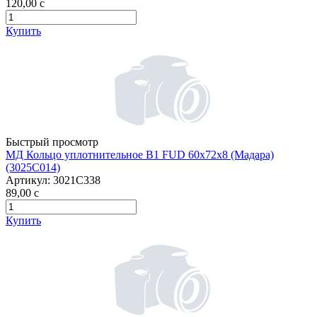
120,00
c
Купить
Быстрый просмотр
МД Кольцо уплотнительное B1 FUD 60х72х8 (Мадара)
(3025С014)
Артикул:
3021С338
89,00
c
Купить