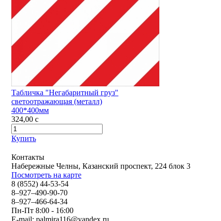
Табличка "Негабаритный груз"
светоотражающая (металл)
400*400мм
324,00
c
Купить
Контакты
Набережные Челны, Казанский проспект, 224 блок 3
Посмотреть на карте
8 (8552) 44-53-54
8–927–490-90-70
8–927–466-64-34
Пн-Пт 8:00 - 16:00
E-mail:
palmira116@yandex.ru