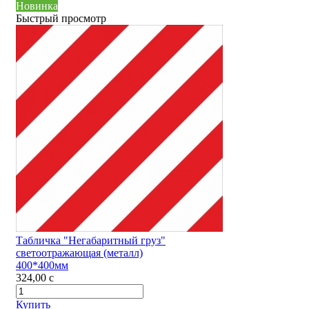
Новинка
Быстрый просмотр
Табличка "Негабаритный груз"
светоотражающая (металл)
400*400мм
324,00
c
Купить