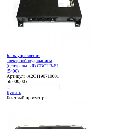
Блок управления
электрооборудованием
(центральный) CBCU3-EL
(5490)
Артикул:
-А2С1190710001
56 000,00
c
Купить
Быстрый просмотр