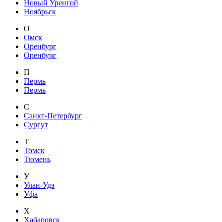
Новый Уренгой
Ноябрьск
О
Омск
Оренбург
Оренбург
П
Пермь
Пермь
С
Санкт-Петербург
Сургут
Т
Томск
Тюмень
У
Улан-Удэ
Уфа
Х
Хабаровск