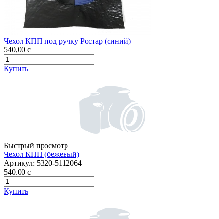
Чехол КПП под ручку Ростар (синий)
540,00
c
Купить
Быстрый просмотр
Чехол КПП (бежевый)
Артикул:
5320-5112064
540,00
c
Купить