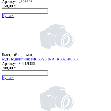
Артикул:
4893693
158,00
c
Купить
Быстрый просмотр
МД Подшипник NК 60/25 INA (K3025Л056)
Артикул:
3021Л455
708,00
c
Купить