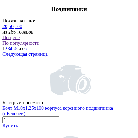
Подшипники
Показывать по:
20
50
100
из 266 товаров
По цене
По популярности
1
2
3
4
5
6
из
6
Следующая страница
Быстрый просмотр
Болт М10х1,25х100 корпуса коренного подшипника
(г.Белебей)
Купить