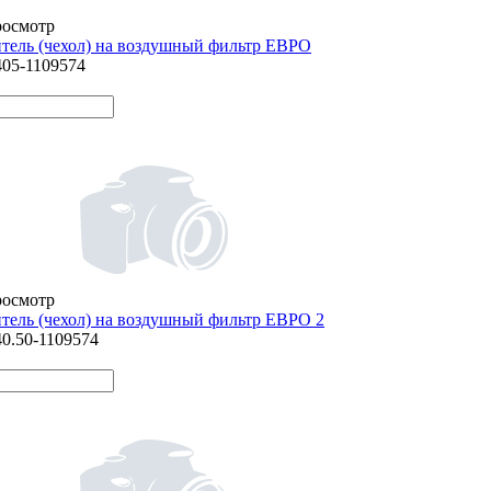
росмотр
тель (чехол) на воздушный фильтр ЕВРО
405-1109574
росмотр
тель (чехол) на воздушный фильтр ЕВРО 2
40.50-1109574