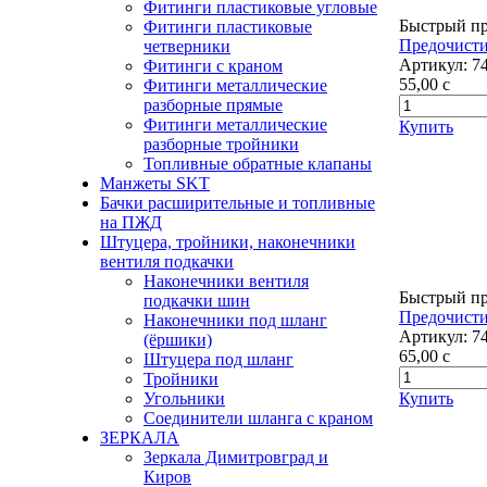
Фитинги пластиковые угловые
Быстрый п
Фитинги пластиковые
Предочисти
четверники
Артикул:
7
Фитинги с краном
55,00
c
Фитинги металлические
разборные прямые
Фитинги металлические
Купить
разборные тройники
Топливные обратные клапаны
Манжеты SKT
Бачки расширительные и топливные
на ПЖД
Штуцера, тройники, наконечники
вентиля подкачки
Наконечники вентиля
Быстрый п
подкачки шин
Предочисти
Наконечники под шланг
Артикул:
7
(ёршики)
65,00
c
Штуцера под шланг
Тройники
Купить
Угольники
Соединители шланга с краном
ЗЕРКАЛА
Зеркала Димитровград и
Киров