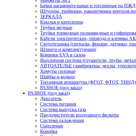
Манжеты SKT
Бачки расширительные и топливные на ПЖД
Штуцера, тройники, наконечники вентиля по
ЗЕРКАЛА
Крылья и крепления
Трубки медные
Трубки тормозные полиамидные и гофриров
Кабели электрические, провода и клеммы А
Светотехника (сигналы, фонари, датчики, пр
Шланги и комплектующие
Коврики EVA в салон
Выхлопная система (глушители, трубы, метал
АВТОАТЕЛЬЕ (ламбрекены, чехлы, утеплите
Хомуты силовые
Шайбы и кольца
Топливная аппаратура (ФГОТ, ФТОТ, ТННД)
РАЗНОЕ (под заказ)
РАЗНОЕ (под заказ)
Двигатель
Система питания
Система выпуска газа
Предочистители воздушного фильтра
Система охлаждения
Сцепление
Коробка