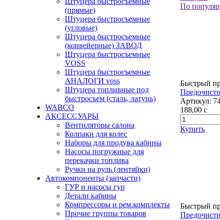
Штуцера быстросъемные
По популяр
(прямые)
Штуцера быстросъемные
(угловые)
Штуцера быстросъемные
(конвейерные) ЗАВОД
Штуцера быстросъемные
VOSS
Штуцера быстросъемные
АНАЛОГИ voss
Быстрый п
Штуцера топливные под
Предочисти
быстросъем (сталь, латунь)
Артикул:
7
WABCO
188,00
c
АКСЕССУАРЫ
Вентиляторы салона
Купить
Колпаки для колес
Наборы для продува кабины
Насосы погружные для
перекачки топлива
Ручки на руль (лентяйки)
Автокомпоненты (запчасти)
ГУР и насосы гур
Детали кабины
Компрессоры и рем.комплекты
Быстрый п
Прочие группы товаров
Предочисти