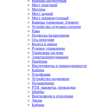
Коробка раздаточная
Мост передний
Моторы
Мост задний
Мост промежуточный
Камеры тормозные Элемент
Устройство седельно-сцепное
Рама
Подвеска балансирная
Ось передняя
Колеса и шины
Рулевое управление
Тормозная система
Электрооборудование
Приборы
Инструменты и принадлежности
Кабина
Платформа
Устройство подъемное
Подшипники
РТИ, манжеты, прокладки
Шайбы
Вентиляция и отопление
Двери
Кабина