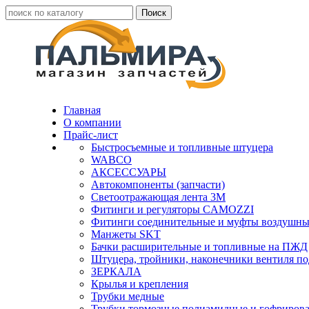
Главная
О компании
Прайс-лист
Быстросъемные и топливные штуцера
WABCO
АКСЕССУАРЫ
Автокомпоненты (запчасти)
Светоотражающая лента 3М
Фитинги и регуляторы CAMOZZI
Фитинги соединительные и муфты воздушны
Манжеты SKT
Бачки расширительные и топливные на ПЖД
Штуцера, тройники, наконечники вентиля по
ЗЕРКАЛА
Крылья и крепления
Трубки медные
Трубки тормозные полиамидные и гофриров