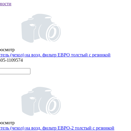
ности
росмотр
тель (чехол) на возд. фильтр ЕВРО толстый с резинкой
405-1109574
росмотр
тель (чехол) на возд. фильтр ЕВРО-2 толстый с резинкой