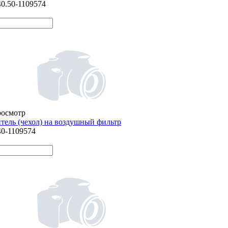
40.50-1109574
росмотр
тель (чехол) на воздушный фильтр
40-1109574