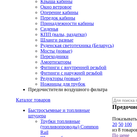
Крыша кабины
Окно ветровое
Оперение кабины
Передок кабины
Принадлежности кабины
Сиденья
КПП (валы, раздатки)
Шланги разные
Руденская светотехника (Беларусь)
Мосты (новые)
Переходники
Амортизаторы
Фитинги с внутренней резьбой
Фитинги с наружней резьбой
Редукторы (новые)
Ножницы для трубок
Предочистители воздушного фильтра
Каталог товаров
Предочис
Быстросъемные и топливные
штуцера
Показывать
Трубки топливные
20
50
100
(топливопроводы) Common
из 8 товаро
Rail
По цене