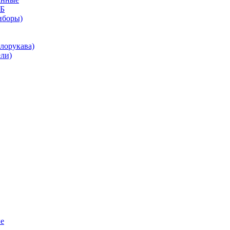
КБ
иборы)
лорукава)
ли)
е