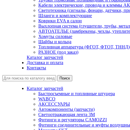
Кабели электрические, провода и клеммы А
Светотехника (сигналы, фонари, датчики, пр
Шланги и комплектующие
Коврики EVA в салон
Выхлопная система (глушители, трубы, метал
АВТОАТЕЛЬЕ (ламбрекены, чехлы, утеплите
Хомуты силовые
Шайбы и кольца
Топливная аппаратура (ФГОТ, ФТОТ, ТННД)
РАЗНОЕ (под заказ)
Каталог запчастей
Доставка и оплата
Контакты
Каталог запчастей
Быстросъемные и топливные штуцера
WABCO
АКСЕССУАРЫ
Автокомпоненты (запчасти)
Светоотражающая лента 3М
Фитинги и регуляторы CAMOZZI
Фитинги соединительные и муфты воздушны