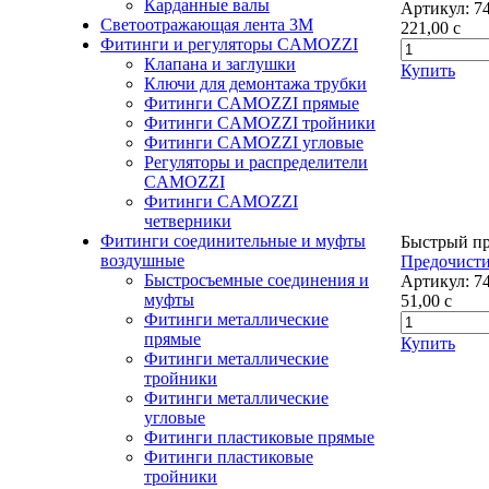
Карданные валы
Артикул:
7
Светоотражающая лента 3М
221,00
c
Фитинги и регуляторы CAMOZZI
Клапана и заглушки
Купить
Ключи для демонтажа трубки
Фитинги CAMOZZI прямые
Фитинги CAMOZZI тройники
Фитинги CAMOZZI угловые
Регуляторы и распределители
CAMOZZI
Фитинги CAMOZZI
четверники
Фитинги соединительные и муфты
Быстрый п
воздушные
Предочисти
Быстросъемные соединения и
Артикул:
7
муфты
51,00
c
Фитинги металлические
прямые
Купить
Фитинги металлические
тройники
Фитинги металлические
угловые
Фитинги пластиковые прямые
Фитинги пластиковые
тройники