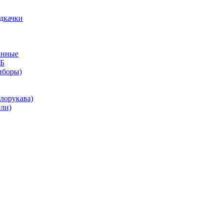
дкачки
анные
КБ
иборы)
лорукава)
ли)