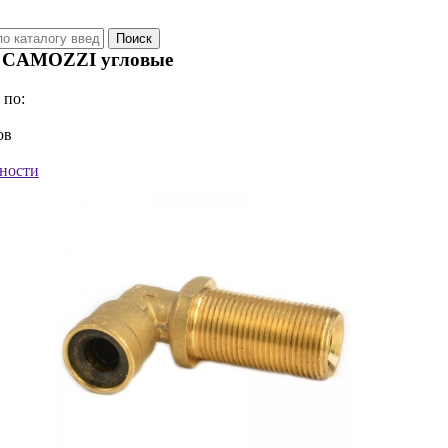
 CAMOZZI угловые
 по:
ов
ности