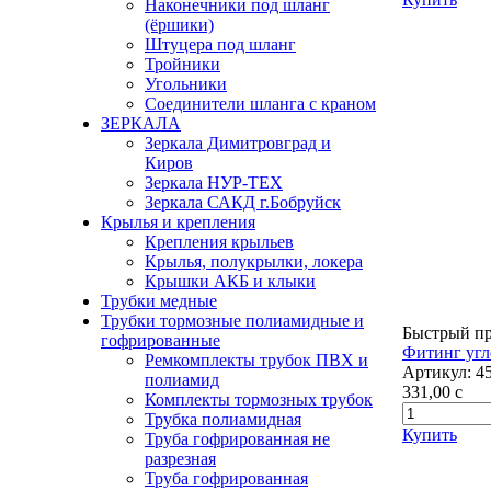
Наконечники под шланг
(ёршики)
Штуцера под шланг
Тройники
Угольники
Соединители шланга с краном
ЗЕРКАЛА
Зеркала Димитровград и
Киров
Зеркала НУР-ТЕХ
Зеркала САКД г.Бобруйск
Крылья и крепления
Крепления крыльев
Крылья, полукрылки, локера
Крышки АКБ и клыки
Трубки медные
Трубки тормозные полиамидные и
Быстрый п
гофрированные
Фитинг угло
Ремкомплекты трубок ПВХ и
Артикул:
4
полиамид
331,00
c
Комплекты тормозных трубок
Трубка полиамидная
Купить
Труба гофрированная не
разрезная
Труба гофрированная