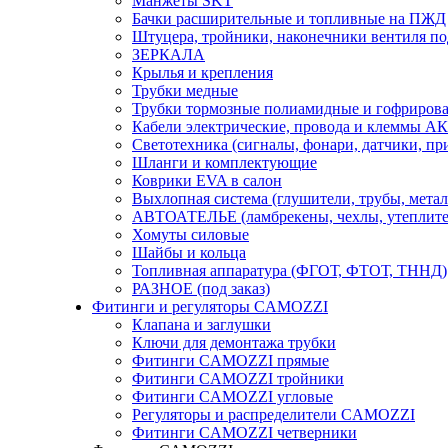
Манжеты SKT
Бачки расширительные и топливные на ПЖД
Штуцера, тройники, наконечники вентиля по
ЗЕРКАЛА
Крылья и крепления
Трубки медные
Трубки тормозные полиамидные и гофриров
Кабели электрические, провода и клеммы А
Светотехника (сигналы, фонари, датчики, пр
Шланги и комплектующие
Коврики EVA в салон
Выхлопная система (глушители, трубы, метал
АВТОАТЕЛЬЕ (ламбрекены, чехлы, утеплите
Хомуты силовые
Шайбы и кольца
Топливная аппаратура (ФГОТ, ФТОТ, ТННД)
РАЗНОЕ (под заказ)
Фитинги и регуляторы CAMOZZI
Клапана и заглушки
Ключи для демонтажа трубки
Фитинги CAMOZZI прямые
Фитинги CAMOZZI тройники
Фитинги CAMOZZI угловые
Регуляторы и распределители CAMOZZI
Фитинги CAMOZZI четверники