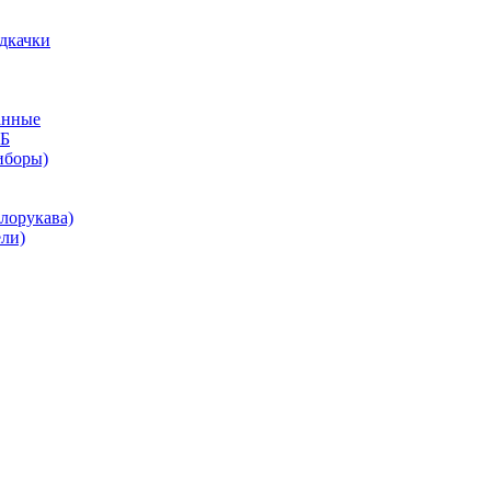
дкачки
анные
КБ
иборы)
лорукава)
ли)