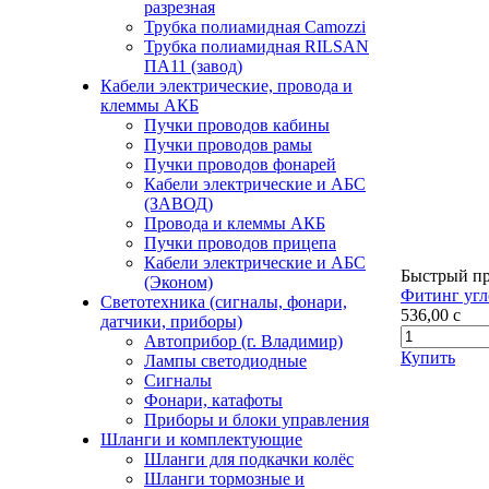
разрезная
Трубка полиамидная Camozzi
Трубка полиамидная RILSAN
ПА11 (завод)
Кабели электрические, провода и
клеммы АКБ
Пучки проводов кабины
Пучки проводов рамы
Пучки проводов фонарей
Кабели электрические и АБС
(ЗАВОД)
Провода и клеммы АКБ
Пучки проводов прицепа
Кабели электрические и АБС
Быстрый п
(Эконом)
Фитинг угл
Светотехника (сигналы, фонари,
536,00
c
датчики, приборы)
Автоприбор (г. Владимир)
Купить
Лампы светодиодные
Сигналы
Фонари, катафоты
Приборы и блоки управления
Шланги и комплектующие
Шланги для подкачки колёс
Шланги тормозные и