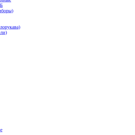
КБ
иборы)
лорукава)
ли)
е