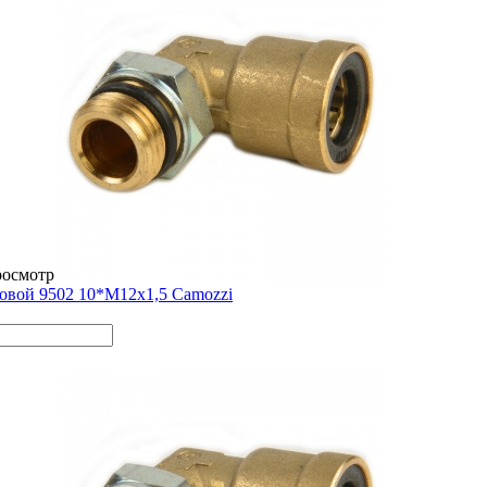
росмотр
овой 9502 10*М12х1,5 Camozzi