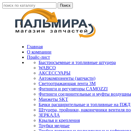
Главная
О компании
Прайс-лист
Быстросъемные и топливные штуцера
WABCO
АКСЕССУАРЫ
Автокомпоненты (запчасти)
Светоотражающая лента 3М
Фитинги и регуляторы CAMOZZI
Фитинги соединительные и муфты воздушны
Манжеты SKT
Бачки расширительные и топливные на ПЖД
Штуцера, тройники, наконечники вентиля по
ЗЕРКАЛА
Крылья и крепления
Трубки медные
Трубки тормозные полиамидные и гофриров