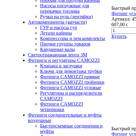
Наборы для продува кабины
Насосы погружные для
Быстрый п
перекачки топлива
Фитинг угл
Ручки на руль (лентяйки)
Артикул:
4
Автокомпоненты (запчасти)
607,00
c
ГУР и насосы гур
Детали кабины
Купить
Компрессоры и рем.комплекты
Прочие группы товаров
Карданные валы
Светоотражающая лента 3М
Фитинги и регуляторы CAMOZZI
Клапана и заглушки
Ключи для демонтажа трубки
Фитинги CAMOZZI прямые
Фитинги CAMOZZI тройники
Фитинги CAMOZZI угловые
Регуляторы и распределители
CAMOZZI
Фитинги CAMOZZI
четверники
Фитинги соединительные и муфты
воздушные
Быстросъемные соединения и
Быстрый п
муфты
Фитинг угл