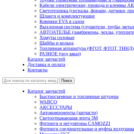
Кабели электрические, провода и клеммы А
Светотехника (сигналы, фонари, датчики, пр
Шланги и комплектующие
Коврики EVA в салон
Выхлопная система (глушители, трубы, метал
АВТОАТЕЛЬЕ (ламбрекены, чехлы, утеплите
Хомуты силовые
Шайбы и кольца
Топливная аппаратура (ФГОТ, ФТОТ, ТННД)
РАЗНОЕ (под заказ)
Каталог запчастей
Доставка и оплата
Контакты
Каталог запчастей
Быстросъемные и топливные штуцера
WABCO
АКСЕССУАРЫ
Автокомпоненты (запчасти)
Светоотражающая лента 3М
Фитинги и регуляторы CAMOZZI
Фитинги соединительные и муфты воздушны