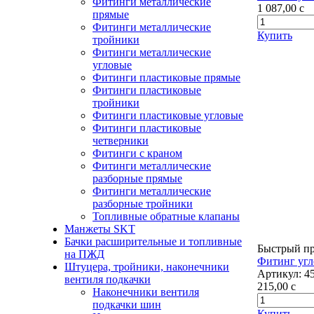
Фитинги металлические
1 087,00
c
прямые
Фитинги металлические
Купить
тройники
Фитинги металлические
угловые
Фитинги пластиковые прямые
Фитинги пластиковые
тройники
Фитинги пластиковые угловые
Фитинги пластиковые
четверники
Фитинги с краном
Фитинги металлические
разборные прямые
Фитинги металлические
разборные тройники
Топливные обратные клапаны
Манжеты SKT
Бачки расширительные и топливные
Быстрый п
на ПЖД
Фитинг угло
Штуцера, тройники, наконечники
Артикул:
4
вентиля подкачки
215,00
c
Наконечники вентиля
подкачки шин
Купить