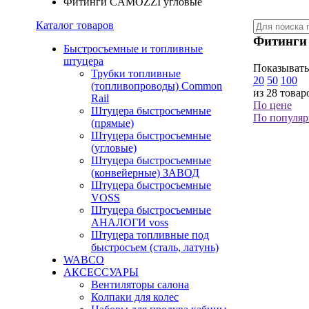
Фитинги CAMOZZI угловые
Каталог товаров
Фитинги
Быстросъемные и топливные
штуцера
Показывать
Трубки топливные
20
50
100
(топливопроводы) Common
из 28 товар
Rail
По цене
Штуцера быстросъемные
По популяр
(прямые)
Штуцера быстросъемные
(угловые)
Штуцера быстросъемные
(конвейерные) ЗАВОД
Штуцера быстросъемные
VOSS
Штуцера быстросъемные
АНАЛОГИ voss
Штуцера топливные под
быстросъем (сталь, латунь)
WABCO
АКСЕССУАРЫ
Вентиляторы салона
Колпаки для колес