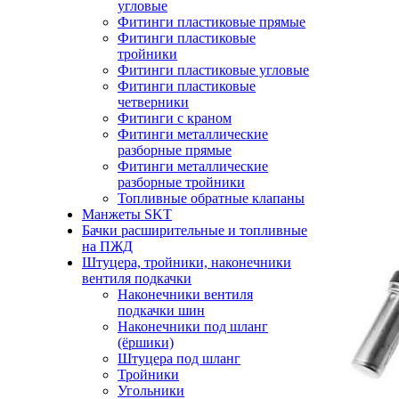
угловые
Фитинги пластиковые прямые
Фитинги пластиковые
тройники
Фитинги пластиковые угловые
Фитинги пластиковые
четверники
Фитинги с краном
Фитинги металлические
разборные прямые
Фитинги металлические
разборные тройники
Топливные обратные клапаны
Манжеты SKT
Бачки расширительные и топливные
на ПЖД
Штуцера, тройники, наконечники
вентиля подкачки
Наконечники вентиля
подкачки шин
Наконечники под шланг
(ёршики)
Штуцера под шланг
Тройники
Угольники