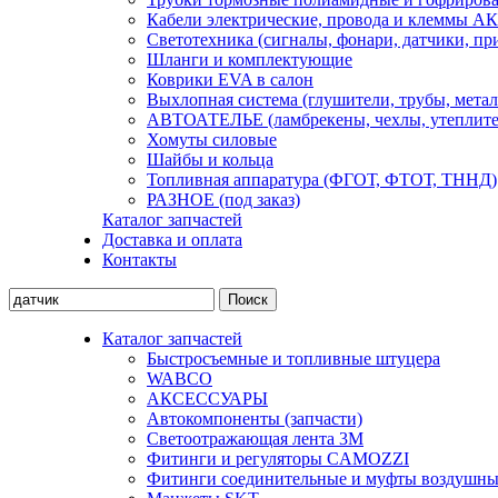
Кабели электрические, провода и клеммы А
Светотехника (сигналы, фонари, датчики, пр
Шланги и комплектующие
Коврики EVA в салон
Выхлопная система (глушители, трубы, метал
АВТОАТЕЛЬЕ (ламбрекены, чехлы, утеплите
Хомуты силовые
Шайбы и кольца
Топливная аппаратура (ФГОТ, ФТОТ, ТННД)
РАЗНОЕ (под заказ)
Каталог запчастей
Доставка и оплата
Контакты
Каталог запчастей
Быстросъемные и топливные штуцера
WABCO
АКСЕССУАРЫ
Автокомпоненты (запчасти)
Светоотражающая лента 3М
Фитинги и регуляторы CAMOZZI
Фитинги соединительные и муфты воздушны