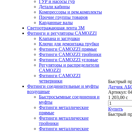
ГУР и насосы гур
Детали кабины
Компрессоры и рем.комплекты
Прочие группы товаров
Карданные валы
Светоотражающая лента 3М
Фитинги и регуляторы CAMOZZI
Клапана и заглушки
Ключи для демонтажа трубки
Фитинги CAMOZZI прямые
Фитинги CAMOZZI тройники
Фитинги CAMOZZI угловые
Регуляторы и распределители
CAMOZZI
Фитинги CAMOZZI
четверники
Быстрый п
Фитинги соединительные и муфты
Датчик АБС
воздушные
Артикул:
0
Быстросъемные соединения и
1 203,00
c
муфты
Фитинги металлические
Купить
прямые
Быстрый п
Фитинги металлические
тройники
Фитинги металлические