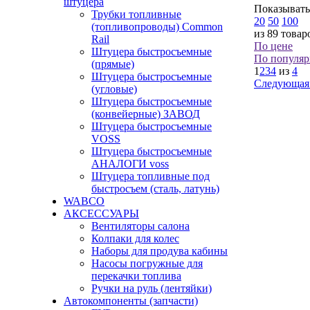
штуцера
Показывать
Трубки топливные
20
50
100
(топливопроводы) Common
из 89 товар
Rail
По цене
Штуцера быстросъемные
По популяр
(прямые)
1
2
3
4
из
4
Штуцера быстросъемные
Следующая
(угловые)
Штуцера быстросъемные
(конвейерные) ЗАВОД
Штуцера быстросъемные
VOSS
Штуцера быстросъемные
АНАЛОГИ voss
Штуцера топливные под
быстросъем (сталь, латунь)
WABCO
АКСЕССУАРЫ
Вентиляторы салона
Колпаки для колес
Наборы для продува кабины
Насосы погружные для
перекачки топлива
Ручки на руль (лентяйки)
Автокомпоненты (запчасти)