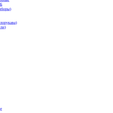
КБ
иборы)
лорукава)
ли)
е