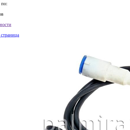
 по:
ов
ности
 страница