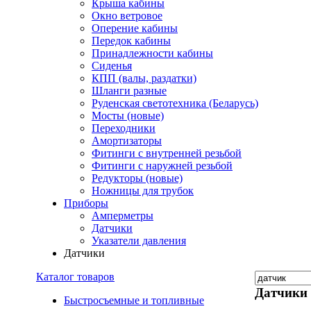
Крыша кабины
Окно ветровое
Оперение кабины
Передок кабины
Принадлежности кабины
Сиденья
КПП (валы, раздатки)
Шланги разные
Руденская светотехника (Беларусь)
Мосты (новые)
Переходники
Амортизаторы
Фитинги с внутренней резьбой
Фитинги с наружней резьбой
Редукторы (новые)
Ножницы для трубок
Приборы
Амперметры
Датчики
Указатели давления
Датчики
Каталог товаров
Датчики
Быстросъемные и топливные