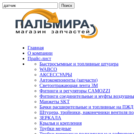
Главная
О компании
Прайс-лист
Быстросъемные и топливные штуцера
WABCO
АКСЕССУАРЫ
Автокомпоненты (запчасти)
Светоотражающая лента 3М
Фитинги и регуляторы CAMOZZI
Фитинги соединительные и муфты воздушны
Манжеты SKT
Бачки расширительные и топливные на ПЖД
Штуцера, тройники, наконечники вентиля по
ЗЕРКАЛА
Крылья и крепления
Трубки медные
Трубки тормозные полиамидные и гофриров