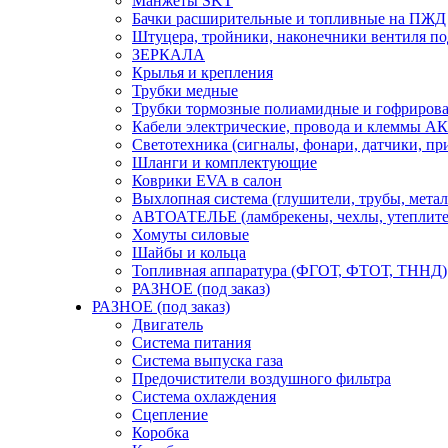
Манжеты SKT
Бачки расширительные и топливные на ПЖД
Штуцера, тройники, наконечники вентиля по
ЗЕРКАЛА
Крылья и крепления
Трубки медные
Трубки тормозные полиамидные и гофриров
Кабели электрические, провода и клеммы А
Светотехника (сигналы, фонари, датчики, пр
Шланги и комплектующие
Коврики EVA в салон
Выхлопная система (глушители, трубы, метал
АВТОАТЕЛЬЕ (ламбрекены, чехлы, утеплите
Хомуты силовые
Шайбы и кольца
Топливная аппаратура (ФГОТ, ФТОТ, ТННД)
РАЗНОЕ (под заказ)
РАЗНОЕ (под заказ)
Двигатель
Система питания
Система выпуска газа
Предочистители воздушного фильтра
Система охлаждения
Сцепление
Коробка