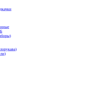
дкачки
анные
КБ
иборы)
лорукава)
ли)