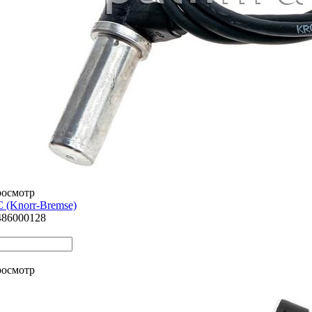
росмотр
 (Knorr-Bremse)
486000128
росмотр