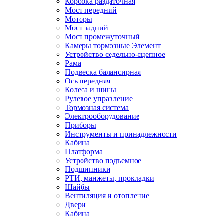
Коробка раздаточная
Мост передний
Моторы
Мост задний
Мост промежуточный
Камеры тормозные Элемент
Устройство седельно-сцепное
Рама
Подвеска балансирная
Ось передняя
Колеса и шины
Рулевое управление
Тормозная система
Электрооборудование
Приборы
Инструменты и принадлежности
Кабина
Платформа
Устройство подъемное
Подшипники
РТИ, манжеты, прокладки
Шайбы
Вентиляция и отопление
Двери
Кабина