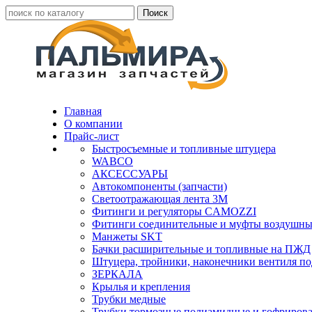
Главная
О компании
Прайс-лист
Быстросъемные и топливные штуцера
WABCO
АКСЕССУАРЫ
Автокомпоненты (запчасти)
Светоотражающая лента 3М
Фитинги и регуляторы CAMOZZI
Фитинги соединительные и муфты воздушны
Манжеты SKT
Бачки расширительные и топливные на ПЖД
Штуцера, тройники, наконечники вентиля по
ЗЕРКАЛА
Крылья и крепления
Трубки медные
Трубки тормозные полиамидные и гофриров