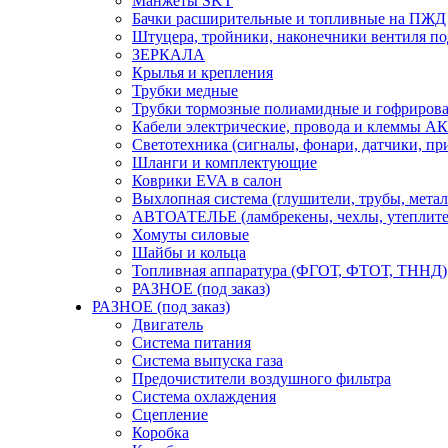
Манжеты SKT
Бачки расширительные и топливные на ПЖД
Штуцера, тройники, наконечники вентиля по
ЗЕРКАЛА
Крылья и крепления
Трубки медные
Трубки тормозные полиамидные и гофриров
Кабели электрические, провода и клеммы А
Светотехника (сигналы, фонари, датчики, пр
Шланги и комплектующие
Коврики EVA в салон
Выхлопная система (глушители, трубы, метал
АВТОАТЕЛЬЕ (ламбрекены, чехлы, утеплите
Хомуты силовые
Шайбы и кольца
Топливная аппаратура (ФГОТ, ФТОТ, ТННД)
РАЗНОЕ (под заказ)
РАЗНОЕ (под заказ)
Двигатель
Система питания
Система выпуска газа
Предочистители воздушного фильтра
Система охлаждения
Сцепление
Коробка