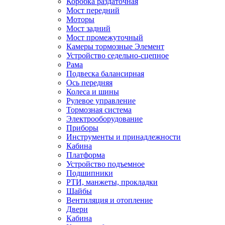
Коробка раздаточная
Мост передний
Моторы
Мост задний
Мост промежуточный
Камеры тормозные Элемент
Устройство седельно-сцепное
Рама
Подвеска балансирная
Ось передняя
Колеса и шины
Рулевое управление
Тормозная система
Электрооборудование
Приборы
Инструменты и принадлежности
Кабина
Платформа
Устройство подъемное
Подшипники
РТИ, манжеты, прокладки
Шайбы
Вентиляция и отопление
Двери
Кабина