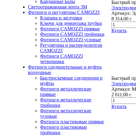
Карданные валы
Быстрый п
Светоотражающая лента 3М
Электродви
Фитинги и регуляторы CAMOZZI
Артикул:
Э
Клапана и заглушки
8 314,00
c
Ключи для демонтажа трубки
Фитинги CAMOZZI прямые
Купить
Фитинги CAMOZZI тройники
Фитинги CAMOZZI угловые
Регуляторы и распределители
CAMOZZI
Фитинги CAMOZZI
четверники
Фитинги соединительные и муфты
воздушные
Быстросъемные соединения и
Быстрый п
муфты
Электродви
Фитинги металлические
Артикул:
М
прямые
2 611,00
c
Фитинги металлические
тройники
Купить
Фитинги металлические
угловые
Фитинги пластиковые прямые
Фитинги пластиковые
тройники