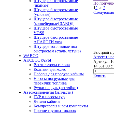
Штуцера быстросъемные
По популяр
(прямые)
1
2
из
2
Штуцера быстросъемные
Следующая
(угловые)
Штуцера быстросъемные
(конвейерные) ЗАВОД
Штуцера быстросъемные
VOSS
Штуцера быстросъемные
АНАЛОГИ voss
Штуцера топливные под
быстросъем (сталь, латунь)
Быстрый п
WABCO
Агрегат на
АКСЕССУАРЫ
Артикул:
1
Вентиляторы салона
14 581,00
c
Колпаки для колес
Наборы для продува кабины
Купить
Насосы погружные для
перекачки топлива
Ручки на руль (лентяйки)
Автокомпоненты (запчасти)
ГУР и насосы гур
Детали кабины
Компрессоры и рем.комплекты
Прочие группы товаров