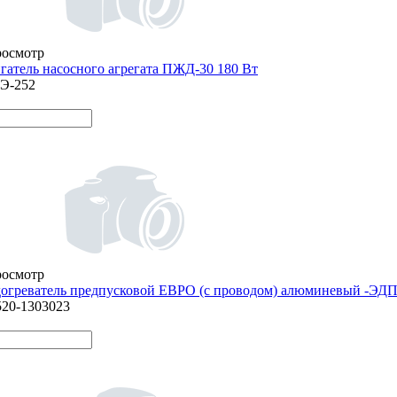
росмотр
гатель насосного агрегата ПЖД-30 180 Вт
Э-252
росмотр
огреватель предпусковой ЕВРО (с проводом) алюминевый -ЭД
520-1303023