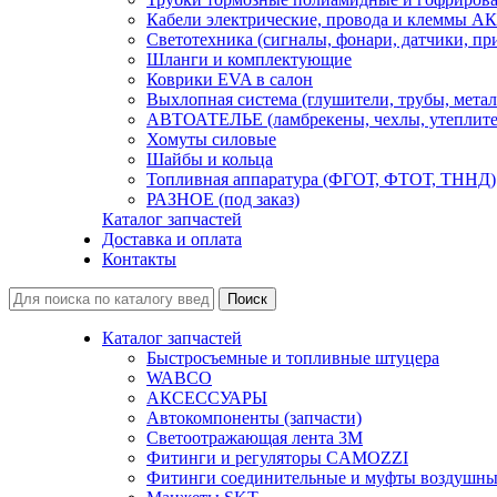
Кабели электрические, провода и клеммы А
Светотехника (сигналы, фонари, датчики, пр
Шланги и комплектующие
Коврики EVA в салон
Выхлопная система (глушители, трубы, метал
АВТОАТЕЛЬЕ (ламбрекены, чехлы, утеплите
Хомуты силовые
Шайбы и кольца
Топливная аппаратура (ФГОТ, ФТОТ, ТННД)
РАЗНОЕ (под заказ)
Каталог запчастей
Доставка и оплата
Контакты
Каталог запчастей
Быстросъемные и топливные штуцера
WABCO
АКСЕССУАРЫ
Автокомпоненты (запчасти)
Светоотражающая лента 3М
Фитинги и регуляторы CAMOZZI
Фитинги соединительные и муфты воздушны