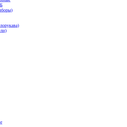
КБ
иборы)
лорукава)
ли)
е