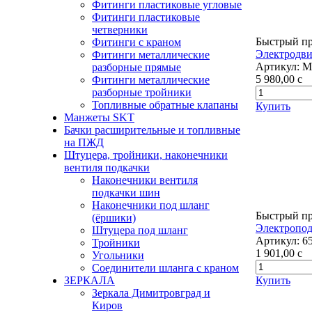
Фитинги пластиковые угловые
Фитинги пластиковые
четверники
Быстрый п
Фитинги с краном
Электродви
Фитинги металлические
Артикул:
М
разборные прямые
5 980,00
c
Фитинги металлические
разборные тройники
Топливные обратные клапаны
Купить
Манжеты SKT
Бачки расширительные и топливные
на ПЖД
Штуцера, тройники, наконечники
вентиля подкачки
Наконечники вентиля
подкачки шин
Наконечники под шланг
Быстрый п
(ёршики)
Электропод
Штуцера под шланг
Артикул:
6
Тройники
1 901,00
c
Угольники
Соединители шланга с краном
Купить
ЗЕРКАЛА
Зеркала Димитровград и
Киров