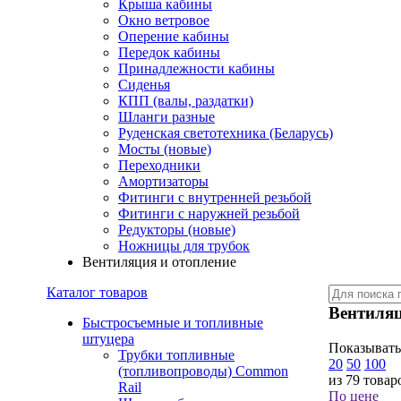
Крыша кабины
Окно ветровое
Оперение кабины
Передок кабины
Принадлежности кабины
Сиденья
КПП (валы, раздатки)
Шланги разные
Руденская светотехника (Беларусь)
Мосты (новые)
Переходники
Амортизаторы
Фитинги с внутренней резьбой
Фитинги с наружней резьбой
Редукторы (новые)
Ножницы для трубок
Вентиляция и отопление
Каталог товаров
Вентиляц
Быстросъемные и топливные
штуцера
Показывать
Трубки топливные
20
50
100
(топливопроводы) Common
из 79 товар
Rail
По цене