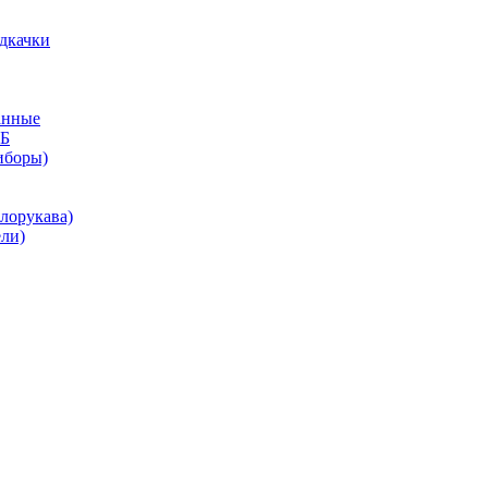
дкачки
анные
КБ
иборы)
лорукава)
ли)