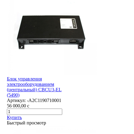
Блок управления
электрооборудованием
(центральный) CBCU3-EL
(5490)
Артикул:
-А2С1190710001
56 000,00
c
Купить
Быстрый просмотр