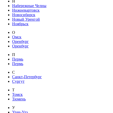
Н
Набережные Челны
Нижневартовск
Новосибирск
Новый Уренгой
Ноябрьск
О
Омск
Оренбург
Оренбург
П
Пермь
Пермь
С
Санкт-Петербург
Сургут
Т
Томск
Тюмень
У
Улан-Удэ