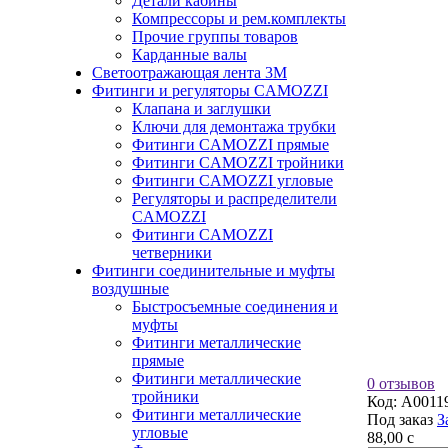
Детали кабины
Компрессоры и рем.комплекты
Прочие группы товаров
Карданные валы
Светоотражающая лента 3М
Фитинги и регуляторы CAMOZZI
Клапана и заглушки
Ключи для демонтажа трубки
Фитинги CAMOZZI прямые
Фитинги CAMOZZI тройники
Фитинги CAMOZZI угловые
Регуляторы и распределители
CAMOZZI
Фитинги CAMOZZI
четверники
Фитинги соединительные и муфты
воздушные
Быстросъемные соединения и
муфты
Фитинги металлические
прямые
Фитинги металлические
0 отзывов
тройники
Код:
A0011
Фитинги металлические
Под заказ
З
угловые
88,00
c