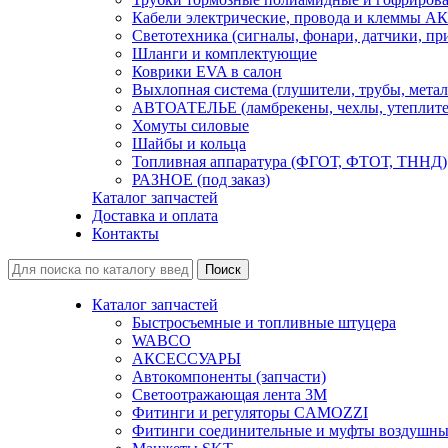
Кабели электрические, провода и клеммы А
Светотехника (сигналы, фонари, датчики, пр
Шланги и комплектующие
Коврики EVA в салон
Выхлопная система (глушители, трубы, метал
АВТОАТЕЛЬЕ (ламбрекены, чехлы, утеплите
Хомуты силовые
Шайбы и кольца
Топливная аппаратура (ФГОТ, ФТОТ, ТННД)
РАЗНОЕ (под заказ)
Каталог запчастей
Доставка и оплата
Контакты
Каталог запчастей
Быстросъемные и топливные штуцера
WABCO
АКСЕССУАРЫ
Автокомпоненты (запчасти)
Светоотражающая лента 3М
Фитинги и регуляторы CAMOZZI
Фитинги соединительные и муфты воздушны