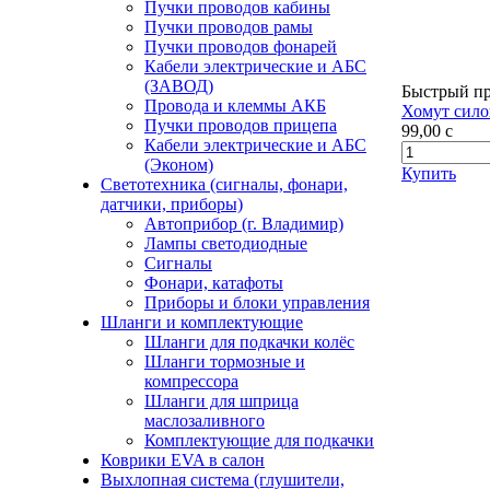
Пучки проводов кабины
Пучки проводов рамы
Пучки проводов фонарей
Кабели электрические и АБС
(ЗАВОД)
Быстрый п
Провода и клеммы АКБ
Хомут сило
Пучки проводов прицепа
99,00
c
Кабели электрические и АБС
(Эконом)
Купить
Светотехника (сигналы, фонари,
датчики, приборы)
Автоприбор (г. Владимир)
Лампы светодиодные
Сигналы
Фонари, катафоты
Приборы и блоки управления
Шланги и комплектующие
Шланги для подкачки колёс
Шланги тормозные и
компрессора
Шланги для шприца
маслозаливного
Комплектующие для подкачки
Коврики EVA в салон
Выхлопная система (глушители,