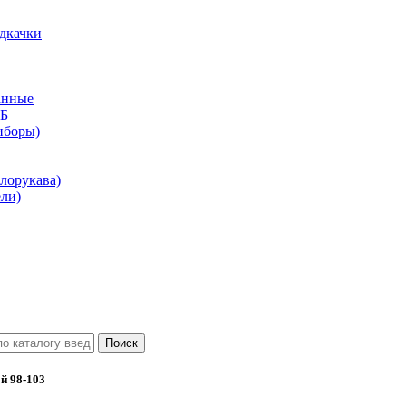
дкачки
анные
КБ
иборы)
лорукава)
ли)
й 98-103