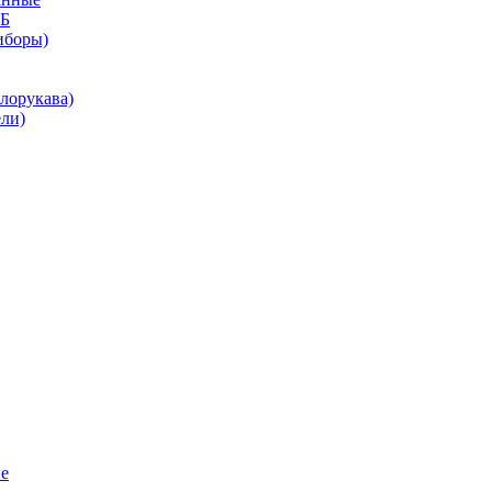
КБ
иборы)
лорукава)
ли)
е