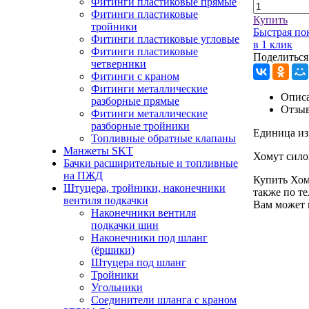
Фитинги пластиковые прямые
Фитинги пластиковые
Купить
тройники
Быстрая по
Фитинги пластиковые угловые
в 1 клик
Фитинги пластиковые
Поделиться
четверники
Фитинги с краном
Фитинги металлические
Описа
разборные прямые
Отзы
Фитинги металлические
разборные тройники
Единица из
Топливные обратные клапаны
Манжеты SKT
Хомут сило
Бачки расширительные и топливные
на ПЖД
Купить Хом
Штуцера, тройники, наконечники
также по т
вентиля подкачки
Вам может 
Наконечники вентиля
подкачки шин
Наконечники под шланг
(ёршики)
Штуцера под шланг
Тройники
Угольники
Соединители шланга с краном