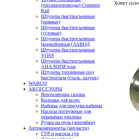
Хомут сило
(топливопроводы) Common
Rail
Штуцера быстросъемные
(прямые)
Штуцера быстросъемные
(угловые)
Штуцера быстросъемные
(конвейерные) ЗАВОД
Штуцера быстросъемные
VOSS
Штуцера быстросъемные
АНАЛОГИ voss
Штуцера топливные под
быстросъем (сталь, латунь)
WABCO
АКСЕССУАРЫ
Вентиляторы салона
Колпаки для колес
Наборы для продува кабины
Насосы погружные для
перекачки топлива
Ручки на руль (лентяйки)
Автокомпоненты (запчасти)
ГУР и насосы гур