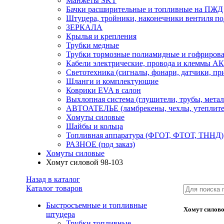
Манжеты SKT
Бачки расширительные и топливные на ПЖД
Штуцера, тройники, наконечники вентиля по
ЗЕРКАЛА
Крылья и крепления
Трубки медные
Трубки тормозные полиамидные и гофриров
Кабели электрические, провода и клеммы А
Светотехника (сигналы, фонари, датчики, пр
Шланги и комплектующие
Коврики EVA в салон
Выхлопная система (глушители, трубы, метал
АВТОАТЕЛЬЕ (ламбрекены, чехлы, утеплите
Хомуты силовые
Шайбы и кольца
Топливная аппаратура (ФГОТ, ФТОТ, ТННД)
РАЗНОЕ (под заказ)
Хомуты силовые
Хомут силовой 98-103
Назад в каталог
Каталог товаров
Быстросъемные и топливные
Хомут силово
штуцера
Трубки топливные