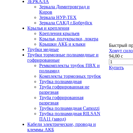
ЗЕРКАЛА
Зеркала Димитровград и
Киров
Зеркала НУР-ТЕХ
Зеркала САКД г.Бобруйск
Крылья и крепления
Крепления крыльев
Крылья, полукрылки, локера
Крышки АКБ и клыки
Быстрый п
Трубки медные
Хомут сило
Трубки тормозные полиамидные и
94,00
c
гофрированные
Ремкомплекты трубок ПВХ и
Купить
полиамид
Комплекты тормозных трубок
Трубка полиамидная
Труба гофрированная не
разрезная
Труба гофрированная
разрезная
Трубка полиамидная Camozzi
Трубка полиамидная RILSAN
ПА11 (завод)
Кабели электрические, провода и
клеммы АКБ