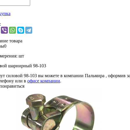
купка
:
ние товара
вы
0
мерения:
шт
вой шарнирный 98-103
ут силовой 98-103 вы можете в компании
Пальмира
, оформив за
елефону или в
офисе компании
.
понравиться