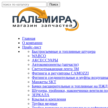
Главная
О компании
Прайс-лист
Быстросъемные и топливные штуцера
WABCO
АКСЕССУАРЫ
Автокомпоненты (запчасти)
Светоотражающая лента 3М
Фитинги и регуляторы CAMOZZI
Фитинги соединительные и муфты воздушны
Манжеты SKT
Бачки расширительные и топливные на ПЖД
Штуцера, тройники, наконечники вентиля по
ЗЕРКАЛА
Крылья и крепления
Трубки медные
Трубки тормозные полиамидные и гофриров