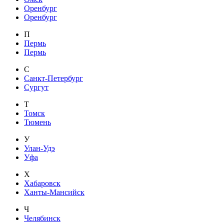
Оренбург
Оренбург
П
Пермь
Пермь
С
Санкт-Петербург
Сургут
Т
Томск
Тюмень
У
Улан-Удэ
Уфа
Х
Хабаровск
Ханты-Мансийск
Ч
Челябинск