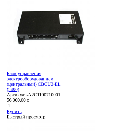
Блок управления
электрооборудованием
(центральный) CBCU3-EL
(5490)
Артикул:
-А2С1190710001
56 000,00
c
Купить
Быстрый просмотр