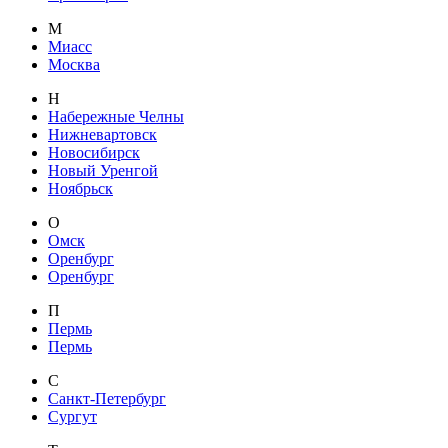
М
Миасс
Москва
Н
Набережные Челны
Нижневартовск
Новосибирск
Новый Уренгой
Ноябрьск
О
Омск
Оренбург
Оренбург
П
Пермь
Пермь
С
Санкт-Петербург
Сургут