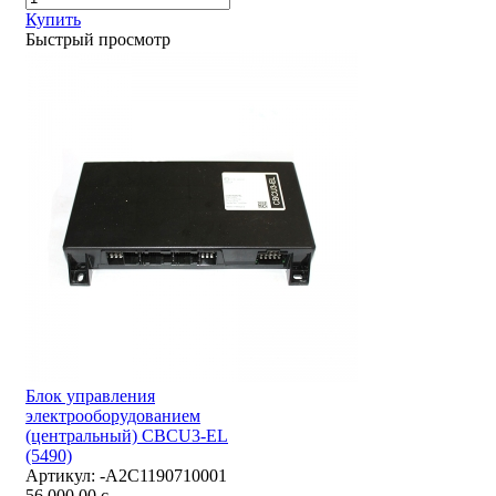
Купить
Быстрый просмотр
Блок управления
электрооборудованием
(центральный) CBCU3-EL
(5490)
Артикул:
-А2С1190710001
56 000,00
c