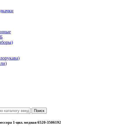
дкачки
анные
КБ
иборы)
лорукава)
ли)
ессора 1-цил. медная 6520-3506192