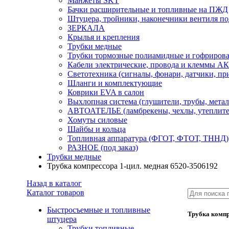
Манжеты SKT
Бачки расширительные и топливные на ПЖД
Штуцера, тройники, наконечники вентиля по
ЗЕРКАЛА
Крылья и крепления
Трубки медные
Трубки тормозные полиамидные и гофриров
Кабели электрические, провода и клеммы А
Светотехника (сигналы, фонари, датчики, пр
Шланги и комплектующие
Коврики EVA в салон
Выхлопная система (глушители, трубы, метал
АВТОАТЕЛЬЕ (ламбрекены, чехлы, утеплите
Хомуты силовые
Шайбы и кольца
Топливная аппаратура (ФГОТ, ФТОТ, ТННД)
РАЗНОЕ (под заказ)
Трубки медные
Трубка компрессора 1-цил. медная 6520-3506192
Назад в каталог
Каталог товаров
Быстросъемные и топливные
Трубка компр
штуцера
Трубки топливные