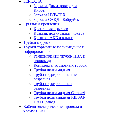
ЗЕРКАЛА
Зеркала Димитровград и
Киров
Зеркала НУР-ТЕХ
Зеркала САКД г.Бобруйск
Крылья и крепления
Крепления крыльев
Крылья, полукрылки, локера
Крышки АКБ и клыки
Трубки медные
Трубки тормозные полиамидные и
гофрированные
Ремкомплекты трубок ПВХ и
полиамид
Комплекты тормозных трубок
Трубка полиамидная
Труба гофрированная не
разрезная
Труба гофрированная
разрезная
Трубка полиамидная Camozzi
Трубка полиамидная RILSAN
ПА11 (завод)
Кабели электрические, провода и
клеммы АКБ