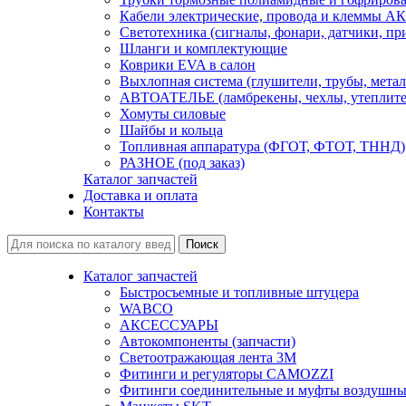
Кабели электрические, провода и клеммы А
Светотехника (сигналы, фонари, датчики, пр
Шланги и комплектующие
Коврики EVA в салон
Выхлопная система (глушители, трубы, метал
АВТОАТЕЛЬЕ (ламбрекены, чехлы, утеплите
Хомуты силовые
Шайбы и кольца
Топливная аппаратура (ФГОТ, ФТОТ, ТННД)
РАЗНОЕ (под заказ)
Каталог запчастей
Доставка и оплата
Контакты
Каталог запчастей
Быстросъемные и топливные штуцера
WABCO
АКСЕССУАРЫ
Автокомпоненты (запчасти)
Светоотражающая лента 3М
Фитинги и регуляторы CAMOZZI
Фитинги соединительные и муфты воздушны