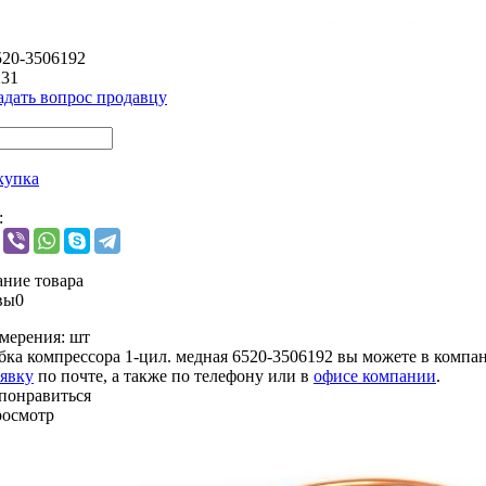
520-3506192
231
адать вопрос продавцу
купка
:
ние товара
вы
0
мерения:
шт
бка компрессора 1-цил. медная 6520-3506192 вы можете в комп
аявку
по почте, а также по телефону или в
офисе компании
.
понравиться
росмотр