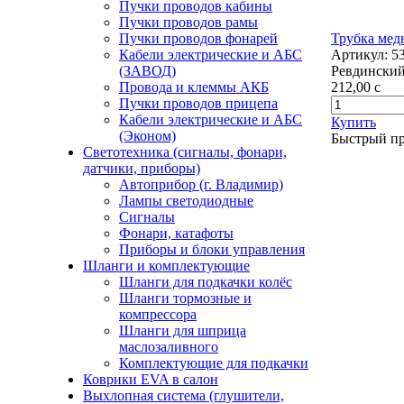
Пучки проводов кабины
Пучки проводов рамы
Пучки проводов фонарей
Трубка медн
Кабели электрические и АБС
Артикул:
5
(ЗАВОД)
Ревдинский
Провода и клеммы АКБ
212,00
c
Пучки проводов прицепа
Кабели электрические и АБС
Купить
(Эконом)
Быстрый п
Светотехника (сигналы, фонари,
датчики, приборы)
Автоприбор (г. Владимир)
Лампы светодиодные
Сигналы
Фонари, катафоты
Приборы и блоки управления
Шланги и комплектующие
Шланги для подкачки колёс
Шланги тормозные и
компрессора
Шланги для шприца
маслозаливного
Комплектующие для подкачки
Коврики EVA в салон
Выхлопная система (глушители,