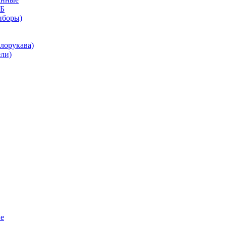
КБ
иборы)
лорукава)
ли)
е