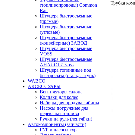
Трубка ком
(топливопроводы) Common
Rail
Штуцера быстросъемные
(прямые)
Штуцера быстросъемные
(угловые)
Штуцера быстросъемные
(конвейерные) ЗАВОД
Штуцера быстросъемные
VOSS
Штуцера быстросъемные
АНАЛОГИ voss
Штуцера топливные под
быстросъем (сталь, латунь)
WABCO
АКСЕССУАРЫ
Вентиляторы салона
Колпаки для колес
Наборы для продува кабины
Насосы погружные для
перекачки топлива
Ручки на руль (лентяйки)
Автокомпоненты (запчасти)
ГУР и насосы гур