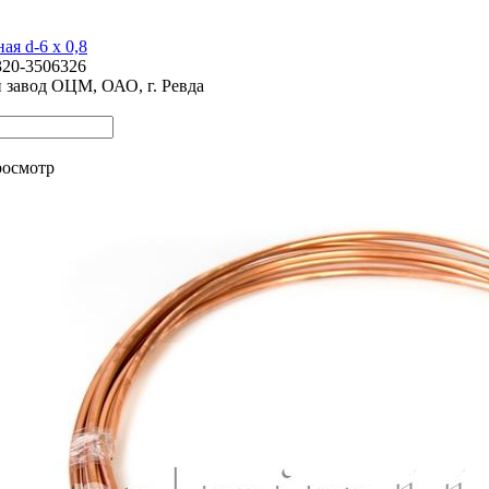
ая d-6 х 0,8
320-3506326
 завод ОЦМ, ОАО, г. Ревда
росмотр