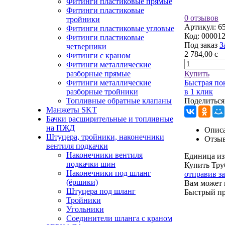
Фитинги пластиковые прямые
Фитинги пластиковые
0 отзывов
тройники
Артикул:
6
Фитинги пластиковые угловые
Код:
00001
Фитинги пластиковые
Под заказ
З
четверники
2 784,00
c
Фитинги с краном
Фитинги металлические
разборные прямые
Купить
Фитинги металлические
Быстрая по
разборные тройники
в 1 клик
Топливные обратные клапаны
Поделиться
Манжеты SKT
Бачки расширительные и топливные
на ПЖД
Описа
Штуцера, тройники, наконечники
Отзы
вентиля подкачки
Наконечники вентиля
Единица из
подкачки шин
Купить Тру
Наконечники под шланг
отправив з
(ёршики)
Вам может 
Штуцера под шланг
Быстрый п
Тройники
Угольники
Соединители шланга с краном