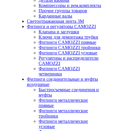
Детали кабины
Компрессоры и рем.комплекты
Прочие группы товаров
Карданные валы
Светоотражающая лента 3М
Фитинги и регуляторы CAMOZZI
Клапана и заглушки
Ключи для демонтажа трубки
Фитинги CAMOZZI прямые
Фитинги CAMOZZI тройники
Фитинги CAMOZZI угловые
Регуляторы и распределители
CAMOZZI
Фитинги CAMOZZI
четверники
Фитинги соединительные и муфты
воздушные
Быстросъемные соединения и
муфты
Фитинги металлические
прямые
Фитинги металлические
тройники
Фитинги металлические
угловые