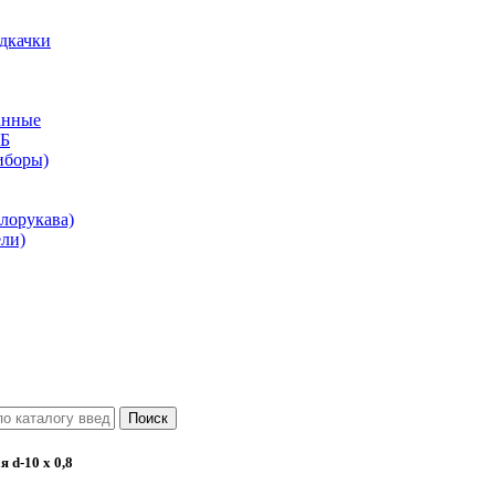
дкачки
анные
КБ
иборы)
лорукава)
ли)
 d-10 х 0,8