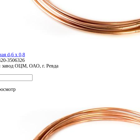
ая d-6 х 0,8
320-3506326
 завод ОЦМ, ОАО, г. Ревда
росмотр