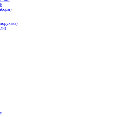
КБ
иборы)
лорукава)
ли)
е