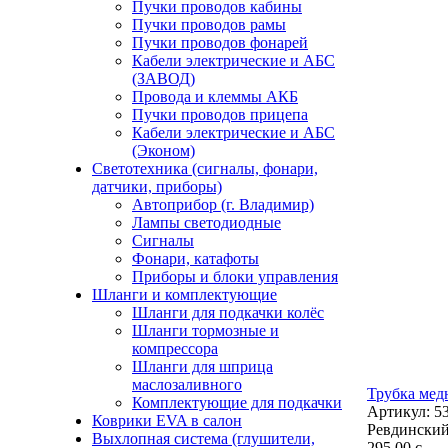
Пучки проводов кабины
Пучки проводов рамы
Пучки проводов фонарей
Кабели электрические и АБС
(ЗАВОД)
Провода и клеммы АКБ
Пучки проводов прицепа
Кабели электрические и АБС
(Эконом)
Светотехника (сигналы, фонари,
датчики, приборы)
Автоприбор (г. Владимир)
Лампы светодиодные
Сигналы
Фонари, катафоты
Приборы и блоки управления
Шланги и комплектующие
Шланги для подкачки колёс
Шланги тормозные и
компрессора
Шланги для шприца
маслозаливного
Трубка медн
Комплектующие для подкачки
Артикул:
5
Коврики EVA в салон
Ревдинский
Выхлопная система (глушители,
295,00
c