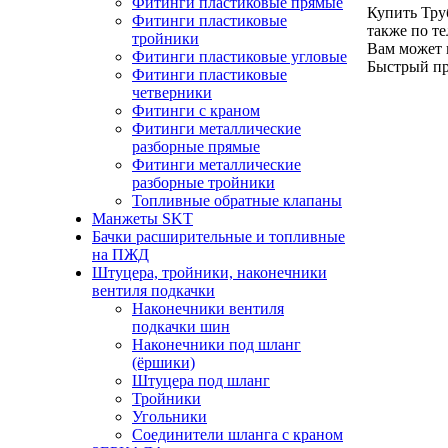
Фитинги пластиковые прямые
Купить Тру
Фитинги пластиковые
также по т
тройники
Вам может 
Фитинги пластиковые угловые
Быстрый п
Фитинги пластиковые
четверники
Фитинги с краном
Фитинги металлические
разборные прямые
Фитинги металлические
разборные тройники
Топливные обратные клапаны
Манжеты SKT
Бачки расширительные и топливные
на ПЖД
Штуцера, тройники, наконечники
вентиля подкачки
Наконечники вентиля
подкачки шин
Наконечники под шланг
(ёршики)
Штуцера под шланг
Тройники
Угольники
Соединители шланга с краном