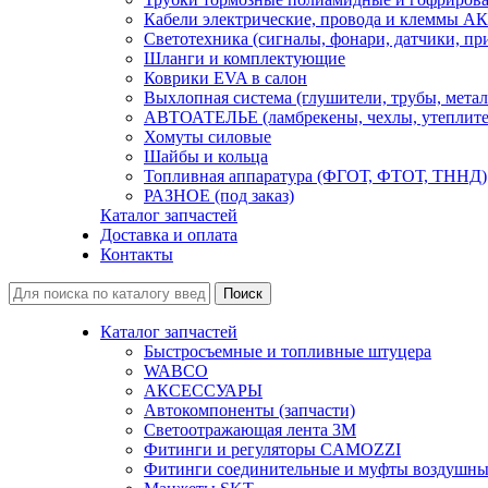
Кабели электрические, провода и клеммы А
Светотехника (сигналы, фонари, датчики, пр
Шланги и комплектующие
Коврики EVA в салон
Выхлопная система (глушители, трубы, метал
АВТОАТЕЛЬЕ (ламбрекены, чехлы, утеплите
Хомуты силовые
Шайбы и кольца
Топливная аппаратура (ФГОТ, ФТОТ, ТННД)
РАЗНОЕ (под заказ)
Каталог запчастей
Доставка и оплата
Контакты
Каталог запчастей
Быстросъемные и топливные штуцера
WABCO
АКСЕССУАРЫ
Автокомпоненты (запчасти)
Светоотражающая лента 3М
Фитинги и регуляторы CAMOZZI
Фитинги соединительные и муфты воздушны