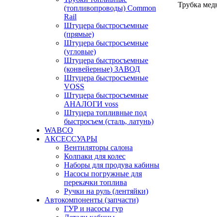
Трубка медн
(топливопроводы) Common
Rail
Штуцера быстросъемные
(прямые)
Штуцера быстросъемные
(угловые)
Штуцера быстросъемные
(конвейерные) ЗАВОД
Штуцера быстросъемные
VOSS
Штуцера быстросъемные
АНАЛОГИ voss
Штуцера топливные под
быстросъем (сталь, латунь)
WABCO
АКСЕССУАРЫ
Вентиляторы салона
Колпаки для колес
Наборы для продува кабины
Насосы погружные для
перекачки топлива
Ручки на руль (лентяйки)
Автокомпоненты (запчасти)
ГУР и насосы гур