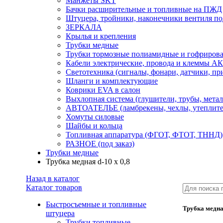
Манжеты SKT
Бачки расширительные и топливные на ПЖД
Штуцера, тройники, наконечники вентиля по
ЗЕРКАЛА
Крылья и крепления
Трубки медные
Трубки тормозные полиамидные и гофриров
Кабели электрические, провода и клеммы А
Светотехника (сигналы, фонари, датчики, пр
Шланги и комплектующие
Коврики EVA в салон
Выхлопная система (глушители, трубы, метал
АВТОАТЕЛЬЕ (ламбрекены, чехлы, утеплите
Хомуты силовые
Шайбы и кольца
Топливная аппаратура (ФГОТ, ФТОТ, ТННД)
РАЗНОЕ (под заказ)
Трубки медные
Трубка медная d-10 х 0,8
Назад в каталог
Каталог товаров
Быстросъемные и топливные
Трубка медная
штуцера
Трубки топливные