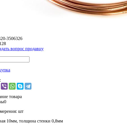
320-3506326
128
адать вопрос продавцу
купка
:
ние товара
вы
0
мерения:
шт
ная 10мм, толщина стенки 0,8мм