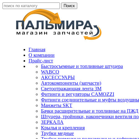
Главная
О компании
Прайс-лист
Быстросъемные и топливные штуцера
WABCO
АКСЕССУАРЫ
Автокомпоненты (запчасти)
Светоотражающая лента 3М
Фитинги и регуляторы CAMOZZI
Фитинги соединительные и муфты воздушны
Манжеты SKT
Бачки расширительные и топливные на ПЖД
Штуцера, тройники, наконечники вентиля по
ЗЕРКАЛА
Крылья и крепления
Трубки медные
Трубки тормозные полиамидные и гофриров