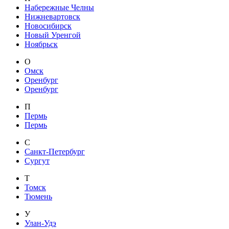
Набережные Челны
Нижневартовск
Новосибирск
Новый Уренгой
Ноябрьск
О
Омск
Оренбург
Оренбург
П
Пермь
Пермь
С
Санкт-Петербург
Сургут
Т
Томск
Тюмень
У
Улан-Удэ