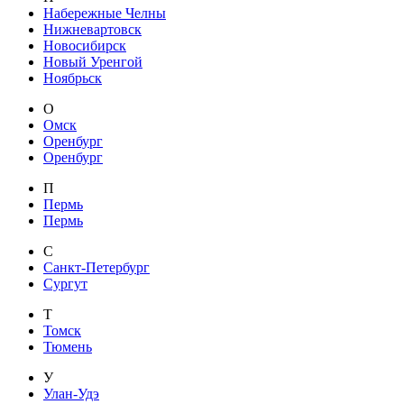
Набережные Челны
Нижневартовск
Новосибирск
Новый Уренгой
Ноябрьск
О
Омск
Оренбург
Оренбург
П
Пермь
Пермь
С
Санкт-Петербург
Сургут
Т
Томск
Тюмень
У
Улан-Удэ