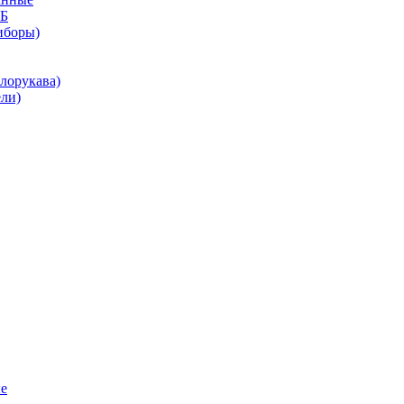
КБ
иборы)
лорукава)
ли)
е