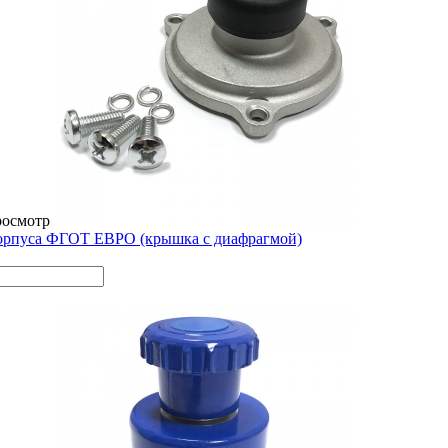
росмотр
орпуса ФГОТ ЕВРО (крышка с диафрагмой)