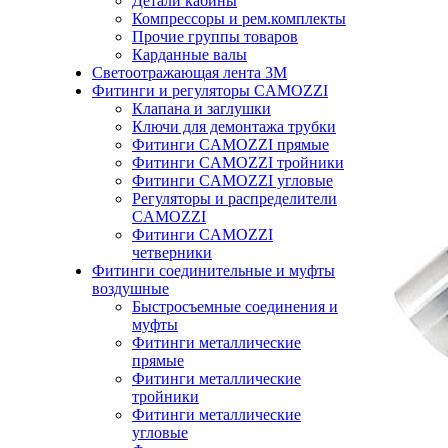
Детали кабины
Компрессоры и рем.комплекты
Прочие группы товаров
Карданные валы
Светоотражающая лента 3М
Фитинги и регуляторы CAMOZZI
Клапана и заглушки
Ключи для демонтажа трубки
Фитинги CAMOZZI прямые
Фитинги CAMOZZI тройники
Фитинги CAMOZZI угловые
Регуляторы и распределители
CAMOZZI
Фитинги CAMOZZI
четверники
Фитинги соединительные и муфты
воздушные
Быстросъемные соединения и
муфты
Фитинги металлические
прямые
Фитинги металлические
тройники
Фитинги металлические
угловые