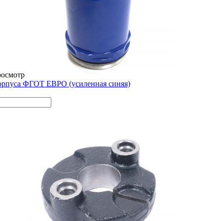
росмотр
орпуса ФГОТ ЕВРО (усиленная синяя)