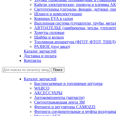
Кабели электрические, провода и клеммы А
Светотехника (сигналы, фонари, датчики, пр
Шланги и комплектующие
Коврики EVA в салон
Выхлопная система (глушители, трубы, метал
АВТОАТЕЛЬЕ (ламбрекены, чехлы, утеплите
Хомуты силовые
Шайбы и кольца
Топливная аппаратура (ФГОТ, ФТОТ, ТННД)
РАЗНОЕ (под заказ)
Каталог запчастей
Доставка и оплата
Контакты
Каталог запчастей
Быстросъемные и топливные штуцера
WABCO
АКСЕССУАРЫ
Автокомпоненты (запчасти)
Светоотражающая лента 3М
Фитинги и регуляторы CAMOZZI
Фитинги соединительные и муфты воздушны