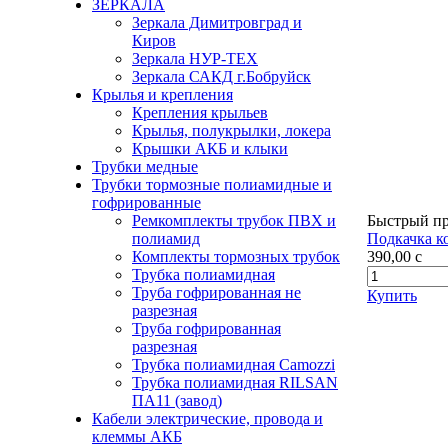
ЗЕРКАЛА
Зеркала Димитровград и
Киров
Зеркала НУР-ТЕХ
Зеркала САКД г.Бобруйск
Крылья и крепления
Крепления крыльев
Крылья, полукрылки, локера
Крышки АКБ и клыки
Трубки медные
Трубки тормозные полиамидные и
гофрированные
Ремкомплекты трубок ПВХ и
Быстрый п
полиамид
Подкачка к
Комплекты тормозных трубок
390,00
c
Трубка полиамидная
Труба гофрированная не
Купить
разрезная
Труба гофрированная
разрезная
Трубка полиамидная Camozzi
Трубка полиамидная RILSAN
ПА11 (завод)
Кабели электрические, провода и
клеммы АКБ