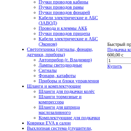
Пучки проводов кабины
Пучки проводов рамы
Пучки проводов фонарей
Кабели электрические и АБС
(ЗАВОД)
Провода и клеммы АКБ
Пучки проводов прицепа
Кабели электрические и АБС
(Эконом)
Быстрый п
Светотехника (сигналы, фонари,
Подкачка к
датчики, приборы)
600,00
c
Автоприбор (г. Владимир)
Лампы светодиодные
Купить
Сигналы
Фонари, катафоты
Приборы и блоки управления
Шланги и комплектующие
Шланги для подкачки колёс
Шланги тормозные и
компрессора
Шланги для шприца
маслозаливного
Комплектующие для подкачки
Коврики EVA в салон
Выхлопная система (глушители,