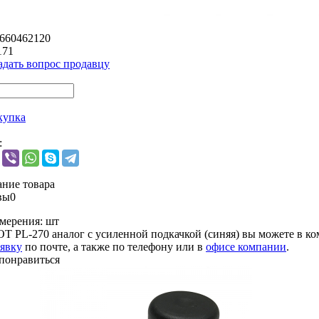
6660462120
171
адать вопрос продавцу
купка
:
ние товара
вы
0
мерения:
шт
Т PL-270 аналог с усиленной подкачкой (синяя) вы можете в к
аявку
по почте, а также по телефону или в
офисе компании
.
понравиться