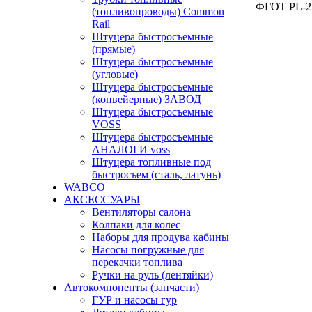
ФГОТ PL-27
(топливопроводы) Common
Rail
Штуцера быстросъемные
(прямые)
Штуцера быстросъемные
(угловые)
Штуцера быстросъемные
(конвейерные) ЗАВОД
Штуцера быстросъемные
VOSS
Штуцера быстросъемные
АНАЛОГИ voss
Штуцера топливные под
быстросъем (сталь, латунь)
WABCO
АКСЕССУАРЫ
Вентиляторы салона
Колпаки для колес
Наборы для продува кабины
Насосы погружные для
перекачки топлива
Ручки на руль (лентяйки)
Автокомпоненты (запчасти)
ГУР и насосы гур