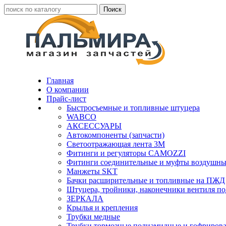
Главная
О компании
Прайс-лист
Быстросъемные и топливные штуцера
WABCO
АКСЕССУАРЫ
Автокомпоненты (запчасти)
Светоотражающая лента 3М
Фитинги и регуляторы CAMOZZI
Фитинги соединительные и муфты воздушны
Манжеты SKT
Бачки расширительные и топливные на ПЖД
Штуцера, тройники, наконечники вентиля по
ЗЕРКАЛА
Крылья и крепления
Трубки медные
Трубки тормозные полиамидные и гофриров