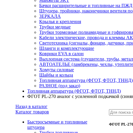
Манжеты SKT
Бачки расширительные и топливные на ПЖД
Штуцера, тройники, наконечники вентиля по
ЗЕРКАЛА
Крылья и крепления
Трубки медные
Трубки тормозные полиамидные и гофриров
Кабели электрические, провода и клеммы А
Светотехника (сигналы, фонари, датчики, пр
Шланги и комплектующие
Коврики EVA в салон
Выхлопная система (глушители, трубы, метал
АВТОАТЕЛЬЕ (ламбрекены, чехлы, утеплите
Хомуты силовые
Шайбы и кольца
Топливная аппаратура (ФГОТ, ФТОТ, ТННД)
РАЗНОЕ (под заказ)
Топливная аппаратура (ФГОТ, ФТОТ, ТННД)
ФГОТ PL-270 аналог с усиленной подкачкой (синяя
Назад в каталог
Каталог товаров
Быстросъемные и топливные
ФГОТ PL-270 
штуцера
Трубки топливные