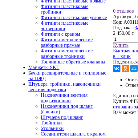
Фитинги пластиковые прямые
Фитинги пластиковые
0 отзывов
тройники
Артикул:
-
Фитинги пластиковые угловые
Код:
A0011
Фитинги пластиковые
Под заказ
З
четверники
2 450,00
c
Фитинги с краном
Фитинги металлические
разборные прямые
Купить
Фитинги металлические
Быстрая по
разборные тройники
в 1 клик
Топливные обратные клапаны
Поделиться
Манжеты SKT
Бачки расширительные и топливные
на ПЖД
Описа
Штуцера, тройники, наконечники
Отзы
вентиля подкачки
Наконечники вентиля
Единица из
подкачки шин
Купить ФГО
Наконечники под шланг
отправив з
(ёршики)
Вам может 
Штуцера под шланг
Тройники
Угольники
Соединители шланга с краном