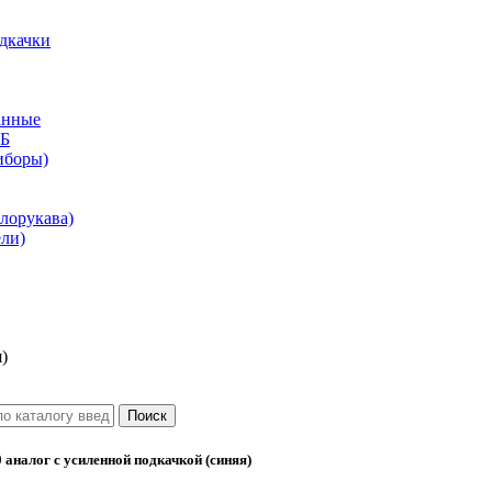
дкачки
анные
КБ
иборы)
лорукава)
ли)
)
аналог с усиленной подкачкой (синяя)