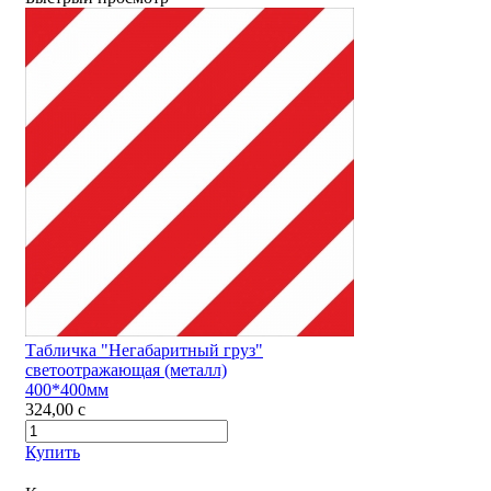
Табличка "Негабаритный груз"
светоотражающая (металл)
400*400мм
324,00
c
Купить