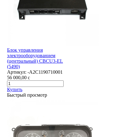
Блок управления
электрооборудованием
(центральный) CBCU3-EL
(5490)
Артикул:
-А2С1190710001
56 000,00
c
Купить
Быстрый просмотр