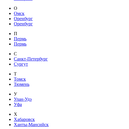
О
Омск
Оренбург
Оренбург
П
Пермь
Пермь
С
Санкт-Петербург
Сургут
Т
Томск
Тюмень
У
Улан-Удэ
Уфа
Х
Хабаровск
Ханты-Мансийск