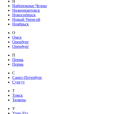
Н
Набережные Челны
Нижневартовск
Новосибирск
Новый Уренгой
Ноябрьск
О
Омск
Оренбург
Оренбург
П
Пермь
Пермь
С
Санкт-Петербург
Сургут
Т
Томск
Тюмень
У
Улан-Удэ