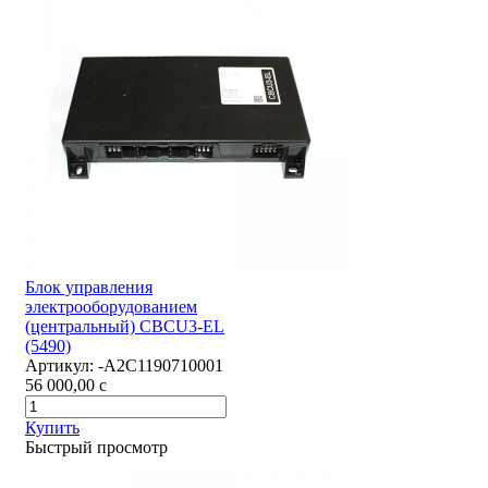
Блок управления
электрооборудованием
(центральный) CBCU3-EL
(5490)
Артикул:
-А2С1190710001
56 000,00
c
Купить
Быстрый просмотр