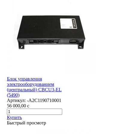
Блок управления
электрооборудованием
(центральный) CBCU3-EL
(5490)
Артикул:
-А2С1190710001
56 000,00
c
Купить
Быстрый просмотр