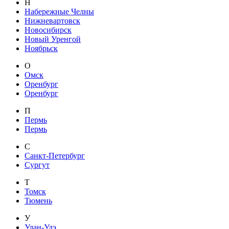
Н
Набережные Челны
Нижневартовск
Новосибирск
Новый Уренгой
Ноябрьск
О
Омск
Оренбург
Оренбург
П
Пермь
Пермь
С
Санкт-Петербург
Сургут
Т
Томск
Тюмень
У
Улан-Удэ